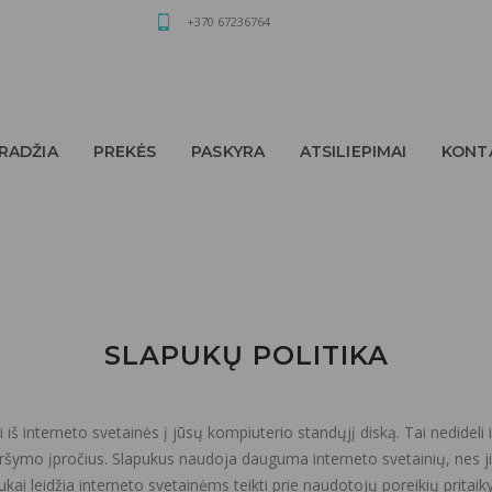
+370 67236764
RADŽIA
PREKĖS
PASKYRA
ATSILIEPIMAI
KONT
SLAPUKŲ POLITIKA
š interneto svetainės į jūsų kompiuterio standųjį diską. Tai nedideli i
naršymo įpročius. Slapukus naudoja dauguma interneto svetainių, nes 
apukai leidžia interneto svetainėms teikti prie naudotojų poreikių prita