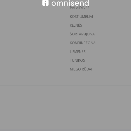
PALAIDINĖS
KOSTIUMĖLIAI
KELNĖS
ŠORTAI/SIJONAI
KOMBINEZONAI
LIEMENĖS
TUNIKOS
MIEGO RŪBAI