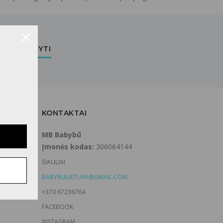
UŽSAKYTI
KONTAKTAI
MB Babybū
Įmonės kodas:
306064144
ŠIAULIAI
BABYBULIETUVA@GMAIL.COM
+370 67236764
FACEBOOK
INSTAGRAM