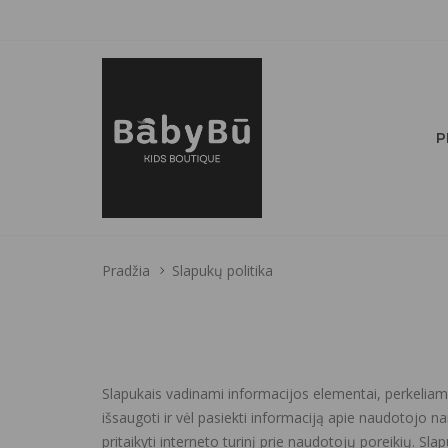
P
Pradžia
Slapukų politika
Slapukais vadinami informacijos elementai, perkeliami i
išsaugoti ir vėl pasiekti informaciją apie naudotojo 
pritaikyti interneto turinį prie naudotojų poreikių. Sl