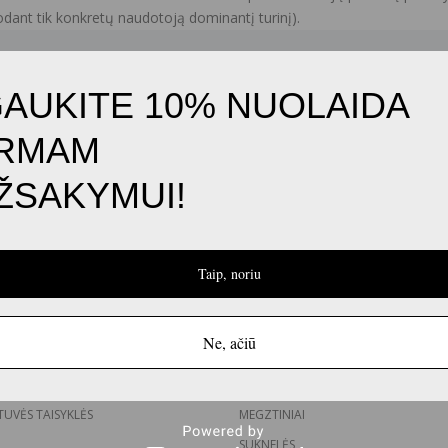
rodant tik konkretų naudotoją dominantį turinį).
AUKITE 10% NUOLAIDA
AŠTAS
PIRMAM
ŽSAKYMUI!
ODOS
KATEGORIJOS
MERGAITĖS
Taip, noriu
BERNIUKAI
MAŽYLIAI
Ne, ačiū
MAI
AKSESUARAI
AI
IŠPARDAVIMAS
UVĖS TAISYKLĖS
MEGZTINIAI
SUKNELĖS