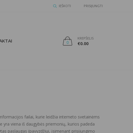
IEŠKOTI
PRISIJUNGTI
KREPŠELIS
AKTAI
0
€
0.00
nformacijos failai, kurie leidžia interneto svetainėms
jie yra viena iš daugybės priemonių, kurios padeda
ikytas paslaugas (pavyzdžiui, įsimenant prisijungimo