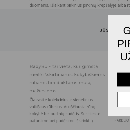
duomenis, išlaikant pirkinius pirkinių krepšelyje arba 
G
JŪSŲ EL. P
U
NUOR
BabyBū - tai vieta, kur gimsta
meilė išskirtiniams, kokybiškiems
PRADŽIA
rūbams bei daiktams mūsų
PREKĖS
mažiesiems.
PASKYRA
Čia rasite kolekcinius ir vienetinius
ATSILIEPI
vaikiškus rūbelius. Aukščiausia rūbų
KONTAKT
kokybė bei audinių sudėtis. Susisiekite -
patarsime bei padėsime išsirinkti:)
PARDUOT