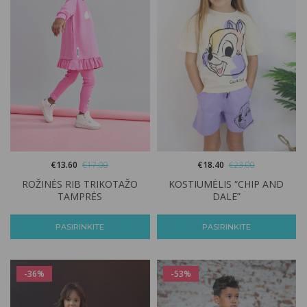
€
13.60
€
17.00
€
18.40
€
23.00
ROŽINĖS RIB TRIKOTAŽO
KOSTIUMĖLIS “CHIP AND
TAMPRĖS
DALE”
PASIRINKITE
PASIRINKITE
-36%
-53%