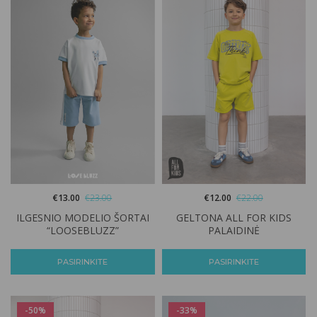
€
13.00
€
23.00
€
12.00
€
22.00
ILGESNIO MODELIO ŠORTAI
GELTONA ALL FOR KIDS
“LOOSEBLUZZ”
PALAIDINĖ
PASIRINKITE
PASIRINKITE
-50%
-33%