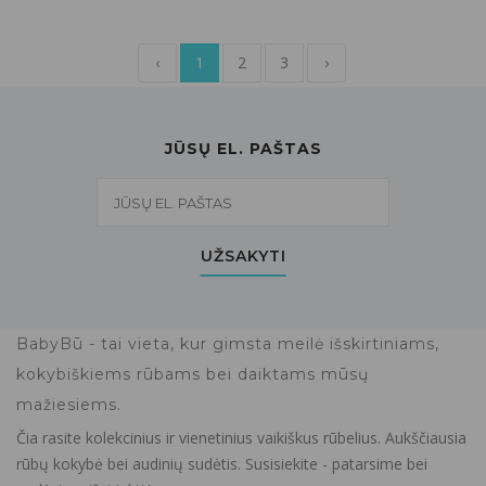
‹
1
2
3
›
JŪSŲ EL. PAŠTAS
UŽSAKYTI
BabyBū - tai vieta, kur gimsta meilė išskirtiniams,
kokybiškiems rūbams bei daiktams mūsų
mažiesiems.
Čia rasite kolekcinius ir vienetinius vaikiškus rūbelius. Aukščiausia
rūbų kokybė bei audinių sudėtis. Susisiekite - patarsime bei