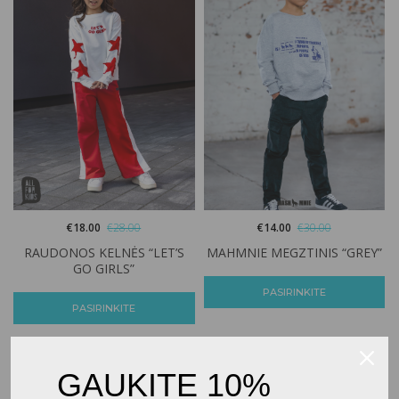
€
18.00
€
28.00
€
14.00
€
30.00
RAUDONOS KELNĖS “LET’S
MAHMNIE MEGZTINIS “GREY”
GO GIRLS”
PASIRINKITE
PASIRINKITE
-47%
-29%
GAUKITE 10%