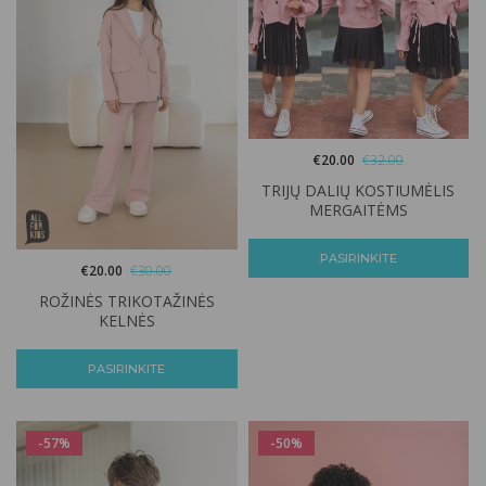
€
20.00
€
32.00
TRIJŲ DALIŲ KOSTIUMĖLIS
MERGAITĖMS
PASIRINKITE
€
20.00
€
30.00
ROŽINĖS TRIKOTAŽINĖS
KELNĖS
PASIRINKITE
-57%
-50%