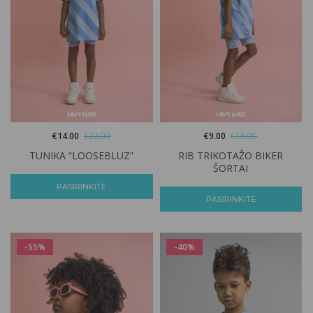
€
14.00
€
23.00
€
9.00
€
15.00
TUNIKA “LOOSEBLUZ”
RIB TRIKOTAŽO BIKER
ŠORTAI
PASIRINKITE
PASIRINKITE
-55%
-40%