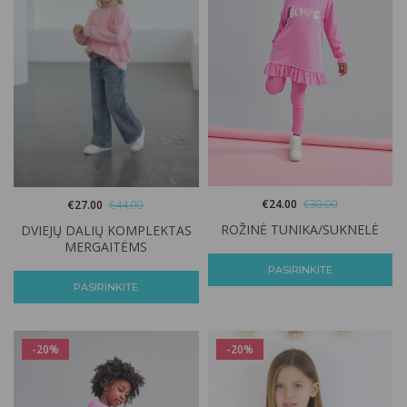
€
24.00
€
30.00
€
27.00
€
44.00
ROŽINĖ TUNIKA/SUKNELĖ
DVIEJŲ DALIŲ KOMPLEKTAS
MERGAITĖMS
PASIRINKITE
PASIRINKITE
-20%
-20%