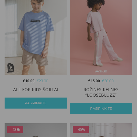
€
15.00
€
30.00
€
10.00
€
23.00
ROŽINĖS KELNĖS
ALL FOR KIDS ŠORTAI
“LOOSEBLUZZ”
PASIRINKITE
PASIRINKITE
-43%
-45%