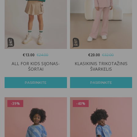
€
20.00
€
32.00
€
13.00
€
24.00
KLASIKINIS TRIKOTAŽINIS
ALL FOR KIDS SIJONAS-
ŠVARKELIS
ŠORTAI
PASIRINKITE
PASIRINKITE
-39%
-40%