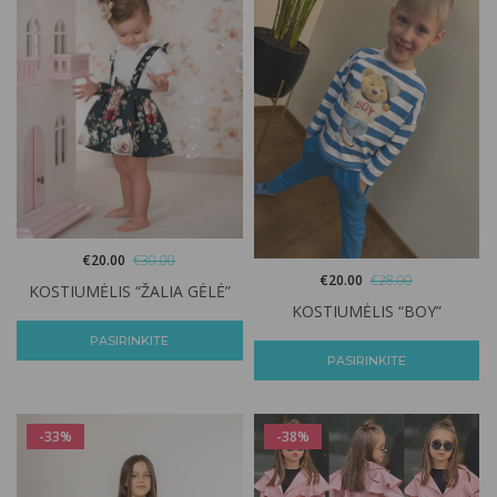
€
20.00
€
30.00
€
20.00
€
28.00
KOSTIUMĖLIS “ŽALIA GĖLĖ”
KOSTIUMĖLIS “BOY”
PASIRINKITE
PASIRINKITE
-33%
-38%