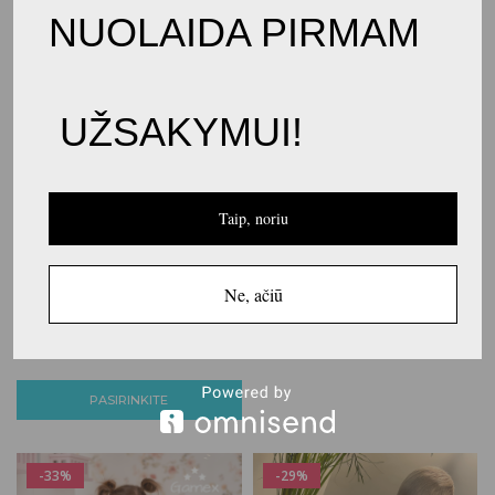
NUOLAIDA PIRMAM
UŽSAKYMUI!
Taip, noriu
€
20.00
€
28.00
KOSTIUMĖLIS “KARLOTA”
Ne, ačiū
€
16.00
€
30.00
PASIRINKITE
ALL FOR KIDS BLIUZONAS
“847”
PASIRINKITE
-33%
-29%