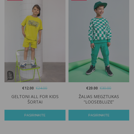
€
12.00
€
24.00
€
20.00
€
30.00
GELTONI ALL FOR KIDS
ŽALIAS MEGZTUKAS
ŠORTAI
“LOOSEBLUZE”
PASIRINKITE
PASIRINKITE