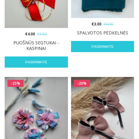
€
3.00
€
6.50
SPALVOTOS PĖDKELNĖS
€
4.00
€
5.50
PUOŠNŪS SEGTUKAI -
PASIRINKITE
KASPINAI
PASIRINKITE
-25%
-20%