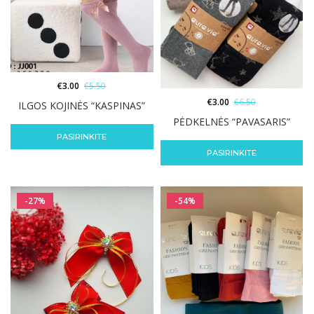
€
3.00
€
5.50
€
3.00
€
6.50
ILGOS KOJINĖS “KASPINAS”
PĖDKELNĖS “PAVASARIS”
PASIRINKITE
PASIRINKITE
-27%
-54%