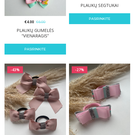
PLAUKŲ SEGTUKAI
PASIRINKITE
€
4.00
€
6.00
PLAUKŲ GUMELĖS
“VIENARAGIS”
PASIRINKITE
-43%
-27%