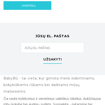
Į KREPŠELĮ
JŪSŲ EL. PAŠTAS
UŽSAKYTI
BabyBū - tai vieta, kur gimsta meilė išskirtiniams,
kokybiškiems rūbams bei daiktams mūsų
mažiesiems.
Čia rasite kolekcinius ir vienetinius vaikiškus rūbelius. Aukščiausia
rūbų kokybė bei audinių sudėtis. Susisiekite - patarsime bei