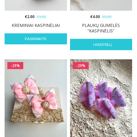
€
2.00
€
3.50
€
4.00
€
5.50
KREMINIAI KASPINĖLIAI
PLAUKŲ GUMELĖS
“KASPINĖLIS”
PASIRINKITE
Į KREPŠELĮ
-29%
-29%