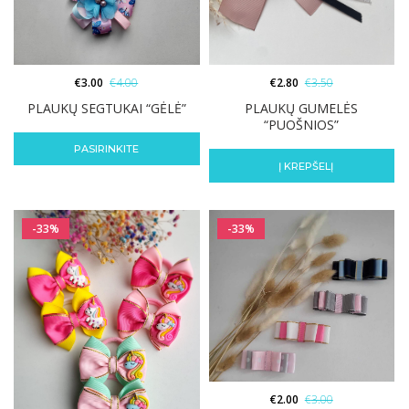
€
3.00
€
4.00
€
2.80
€
3.50
PLAUKŲ SEGTUKAI “GĖLĖ”
PLAUKŲ GUMELĖS
“PUOŠNIOS”
PASIRINKITE
Į KREPŠELĮ
-33%
-33%
€
2.00
€
3.00