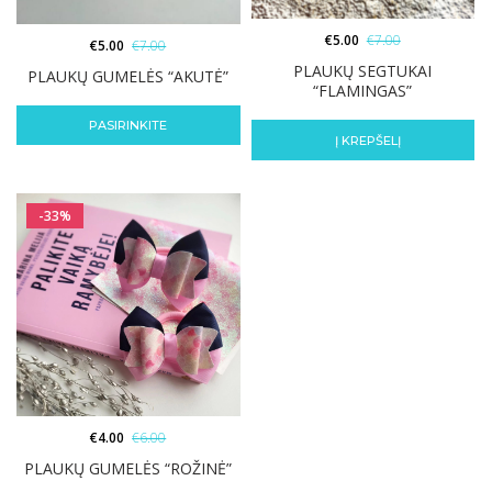
€
5.00
€
7.00
€
5.00
€
7.00
PLAUKŲ SEGTUKAI
PLAUKŲ GUMELĖS “AKUTĖ”
“FLAMINGAS”
PASIRINKITE
Į KREPŠELĮ
-33%
€
4.00
€
6.00
PLAUKŲ GUMELĖS “ROŽINĖ”