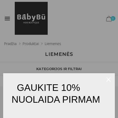
0
Pradžia
Produktai
Liemenės
LIEMENĖS
KATEGORIJOS IR FILTRAI
GAUKITE 10%
NUOLAIDA PIRMAM
JŪSŲ EL. PAŠTAS