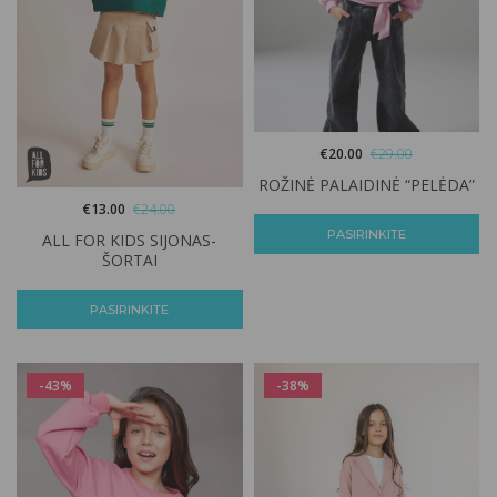
€
20.00
€
29.00
ROŽINĖ PALAIDINĖ “PELĖDA”
€
13.00
€
24.00
PASIRINKITE
ALL FOR KIDS SIJONAS-
ŠORTAI
PASIRINKITE
-43%
-38%