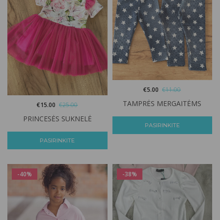
€
5.00
€
11.00
TAMPRĖS MERGAITĖMS
€
15.00
€
25.00
PRINCESĖS SUKNELĖ
PASIRINKITE
PASIRINKITE
-40%
-38%