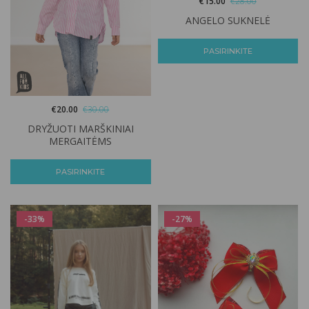
€
15.00
€
28.00
ANGELO SUKNELĖ
PASIRINKITE
€
20.00
€
30.00
DRYŽUOTI MARŠKINIAI
MERGAITĖMS
PASIRINKITE
-33%
-27%