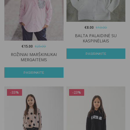
€
8.00
€
13.00
BALTA PALAIDINĖ SU
KASPINĖLIAIS
€
15.00
€
25.00
PASIRINKITE
ROŽINIAI MARŠKINUKAI
MERGAITĖMS
PASIRINKITE
-33%
-23%