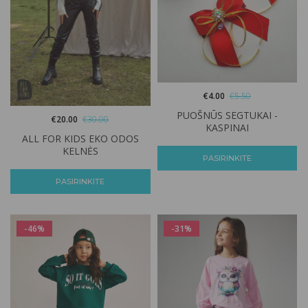
€
4.00
€
5.50
PUOŠNŪS SEGTUKAI -
€
20.00
€
30.00
KASPINAI
ALL FOR KIDS EKO ODOS
KELNĖS
PASIRINKITE
PASIRINKITE
-46%
-31%