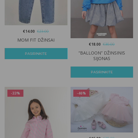
€
14.00
€
23.00
MOM FIT DŽINSAI
€
18.00
€
30.00
“BALLOON” DŽINSINIS
PASIRINKITE
SIJONAS
PASIRINKITE
-33%
-46%