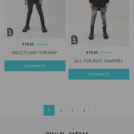
€
16.00
€
24.00
MEGZTUKAS “CREAMY”
€
10.00
€
13.00
ALL FOR KIDS TAMPRĖS
PASIRINKITE
PASIRINKITE
‹
1
2
3
4
›
JŪSŲ EL. PAŠTAS