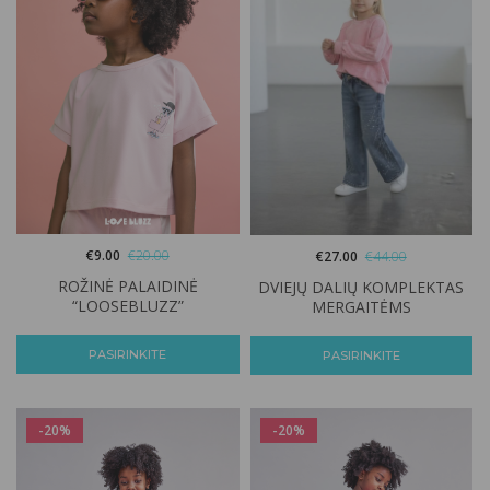
€
9.00
€
20.00
€
27.00
€
44.00
ROŽINĖ PALAIDINĖ
DVIEJŲ DALIŲ KOMPLEKTAS
“LOOSEBLUZZ”
MERGAITĖMS
PASIRINKITE
PASIRINKITE
-20%
-20%