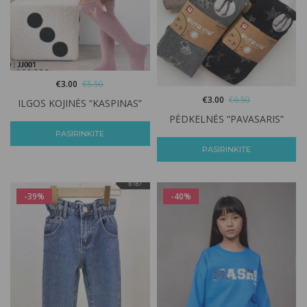
€
3.00
€
5.50
€
3.00
€
6.50
ILGOS KOJINĖS “KASPINAS”
PĖDKELNĖS “PAVASARIS”
PASIRINKITE
PASIRINKITE
-39%
-40%