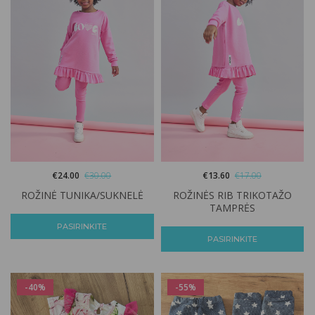
€
24.00
€
30.00
€
13.60
€
17.00
ROŽINĖ TUNIKA/SUKNELĖ
ROŽINĖS RIB TRIKOTAŽO
TAMPRĖS
PASIRINKITE
PASIRINKITE
-40%
-55%