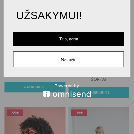
UŽSAKYMUI!
Taip, noriu
Ne, ačiū
€
14.00
€
23.00
€
9.00
€
15.00
TUNIKA “LOOSEBLUZ”
RIB TRIKOTAŽO BIKER
ŠORTAI
PASIRINKITE
PASIRINKITE
-55%
-39%